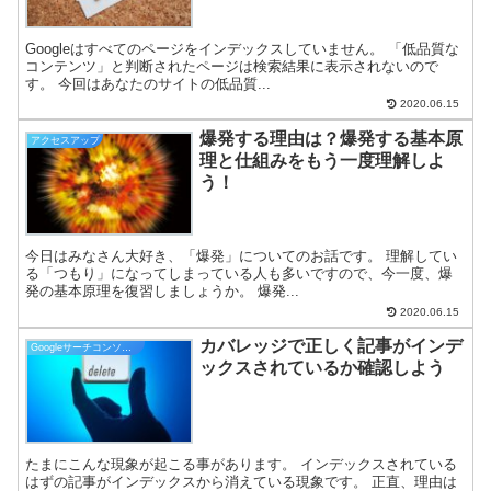
Googleはすべてのページをインデックスしていません。 「低品質な
コンテンツ」と判断されたページは検索結果に表示されないので
す。 今回はあなたのサイトの低品質...
2020.06.15
爆発する理由は？爆発する基本原
アクセスアップ
理と仕組みをもう一度理解しよ
う！
今日はみなさん大好き、「爆発」についてのお話です。 理解してい
る「つもり」になってしまっている人も多いですので、今一度、爆
発の基本原理を復習しましょうか。 爆発...
2020.06.15
カバレッジで正しく記事がインデ
Googleサーチコンソール
ックスされているか確認しよう
たまにこんな現象が起こる事があります。 インデックスされている
はずの記事がインデックスから消えている現象です。 正直、理由は