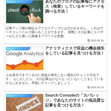
あなたのブログの記事毎にアクセ
Googleサーチコンソール
ス（検索）しているキーワードを
調べる方法！
記事アップ後の検証もアクセスアップには欠かせません。 これはサ
ーチコンソールで調べることができます。 実際にその記事にユーザ
ーがたどり着いた検索キーワードが把握...
2020.06.15
アナリティクスで収益の機会損失
Googleアナリティクス
をしている記事を見つける方法！
上位表示できているのに収益が発生しない場合のチェック方法で
す。 もしかしたら、その記事はかなりもったいないことをしている
かもしれません。早急にチェックしましょう...
2020.06.15
Search Consoleの「カバレッ
Googleサーチコンソール
ジ」であなたのサイトの低品質な
記事を見つける方法！