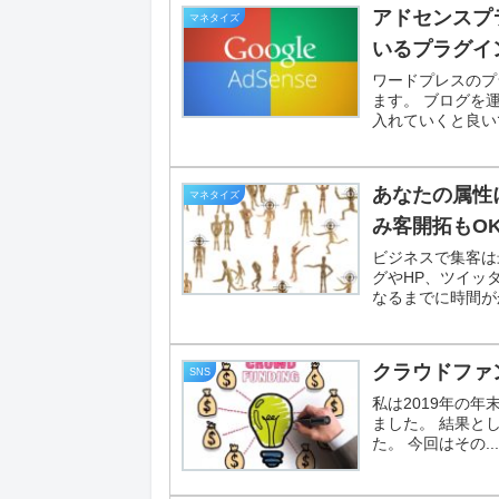
アドセンスプ
マネタイズ
いるプラグイン
ワードプレスのプ
ます。 ブログを
入れていくと良いで
あなたの属性
マネタイズ
み客開拓もO
ビジネスで集客は
グやHP、ツイッ
なるまでに時間がか
クラウドファ
SNS
私は2019年の
ました。 結果と
た。 今回はその...